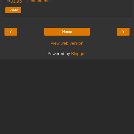
на
11:46
2 comments:
Share
‹
›
Home
View web version
Powered by
Blogger
.