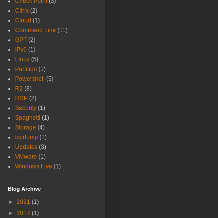
Check Point
(3)
Citrix
(2)
Cloud
(1)
Command Line
(11)
GPT
(2)
IPv6
(1)
Linux
(5)
Partition
(1)
Powershell
(5)
R2
(8)
RDP
(2)
Security
(1)
Spaghetti
(1)
Storage
(4)
tcpdump
(1)
Updates
(3)
VMware
(1)
Windows Live
(1)
Blog Archive
►
2021
(1)
►
2017
(1)