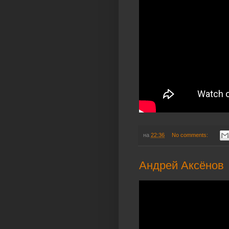
на
22:36
No comments:
Андрей Аксёнов