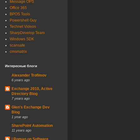
Message OPS
Office 365
BPOS Tools
Powershell Guy
Technet Videos
SharpDevelop Team
Windows SDK
scansafe
cmsmatrix
Интересные блоги
Alexander Trofimov
6 years ago
Exchange 2010, Active
Directory Blog
7 years ago
Glen's Exchange Dev
Blog
1 year ago
SharePoint Automation
11 years ago
| Roman on Software