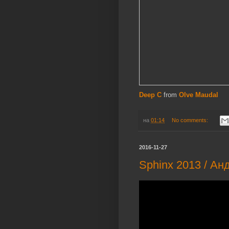
Deep C
from
Olve Maudal
на
01:14
No comments:
2016-11-27
Sphinx 2013 / Ан