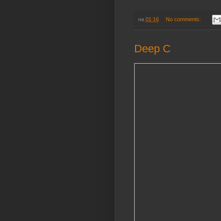
на
01:16
No comments:
Deep C