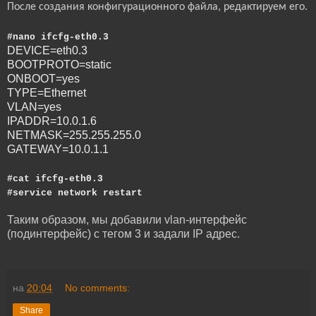
После создания конфигурационного файла, редактируем его.
#nano ifcfg-eth0.3
DEVICE=eth0.3
BOOTPROTO=static
ONBOOT=yes
TYPE=Ethernet
VLAN=yes
IPADDR=10.0.1.6
NETMASK=255.255.255.0
GATEWAY=10.0.1.1
#cat ifcfg-eth0.3
#service network restart
Таким образом, мы добавили vlan-интерфейс
(подинтерфейс) с тегом 3 и задали IP адрес.
на
20:04
No comments:
Share