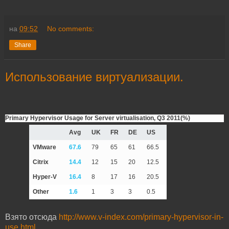
на
09:52
No comments:
Share
Использование виртуализации.
Primary Hypervisor Usage for Server virtualisation, Q3 2011(%)
Avg
UK
FR
DE
US
VMware
67.6
79
65
61
66.5
Citrix
14.4
12
15
20
12.5
Hyper-V
16.4
8
17
16
20.5
Other
1.6
1
3
3
0.5
Взято отсюда
http://www.v-index.com/primary-hypervisor-in-
use.html